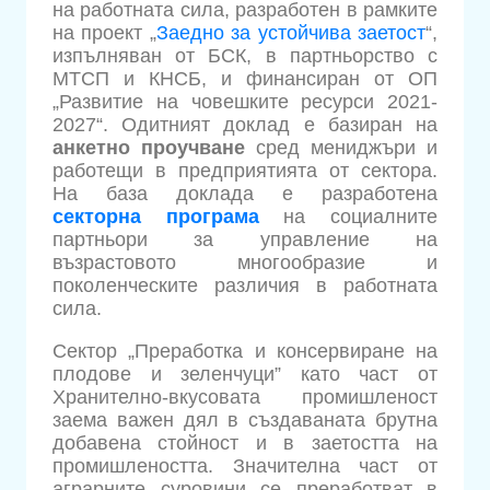
на работната сила, разработен в рамките
на проект „
Заедно за устойчива заетост
“,
изпълняван от БСК, в партньорство с
МТСП и КНСБ, и финансиран от ОП
„Развитие на човешките ресурси 2021-
2027“. Одитният доклад е базиран на
анкетно проучване
сред мениджъри и
работещи в предприятията от сектора.
На база доклада е разработена
секторна програма
на социалните
партньори за управление на
възрастовото многообразие и
поколенческите различия в работната
сила.
Сектор „Преработка и консервиране на
плодове и зеленчуци” като част от
Хранително-вкусовата промишленост
заема важен дял в създаваната брутна
добавена стойност и в заетостта на
промишлеността. Значителна част от
аграрните суровини се преработват в