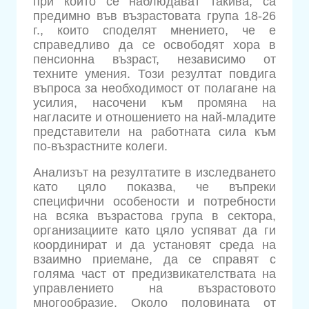
при които се наблюдават такива, са
предимно във възрастовата група 18-26
г., които споделят мнението, че е
справедливо да се освободят хора в
пенсионна възраст, независимо от
техните умения. Този резултат повдига
въпроса за необходимост от полагане на
усилия, насочени към промяна на
нагласите и отношението на най-младите
представители на работната сила към
по-възрастните колеги.
Анализът на резултатите в изследването
като цяло показва, че въпреки
специфични особености и потребности
на всяка възрастова група в сектора,
организациите като цяло успяват да ги
координират и да установят среда на
взаимно приемане, да се справят с
голяма част от предизвикателствата на
управлението на възрастовото
многообразие. Около половината от