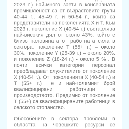
2023 г.) най-много заети в консервната
промишленост са от възрастовите групи
40-44 г., 45-49 г. и 50-54 г., които са
представители на поколенията Х и Т. Към
2023 г. поколение Х (40-54 г.) съставлява
най-високия дял от около 43%, който е
близо половината от работната сила в
сектора, поколение Т (55+ г.) – около
30%, поколение Y (25-39 г.) – около 20%,
и поколение Z (18-24 г.) - около 5 % . В
почти всички категории персонал
преобладават служителите от поколение
Х (40-54 г.). От поколенията Х (40-54 г.) и
Т (55+ г.) е и най-големият брой
квалифицирани работници в
производството. Предимно от поколение
Т (55+) са квалифицираните работници в
селското стопанство.
Обособените в сектора проблеми в
областта на човешките ресурси се