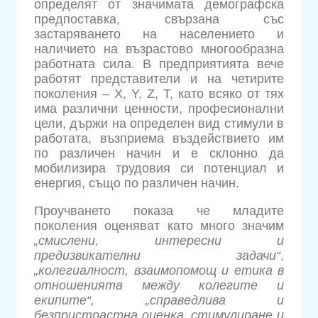
определят от значимата демографска
предпоставка, свързана със
застаряването на населението и
наличието на възрастово многообразна
работната сила. В предприятията вече
работят представители и на четирите
поколения – Х, Y, Z, T, като всяко от тях
има различни ценности, професионални
цели, държи на определен вид стимули в
работата, възприема въздействието им
по различен начин и е склонно да
мобилизира трудовия си потенциал и
енергия, също по различен начин.
Проучването показа че младите
поколения оценяват като много значим
„смислени, интересни и
предизвикателни задачи“
,
„колегиалност, взаимопомощ и етика в
отношенията между колегите и
екипите“, „справедлива и
безпристрастна оценка, стимулиране и