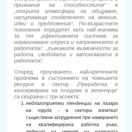
признание на способностите“
и
„открита атмосфера на общуване,
насърчаваща споделянето на мнения,
идеи и предложения“
. По-възрастните
поколения определят като най-значима
за тях „
ефективната система за
ограничаване стреса и напрежението в
работата“, „гъвкавите възможности за
работа, свободата и автономията в
работата“.
Според проучването, най-критичните
проблеми в състоянието на човешките
ресурси в сектор „Преработка и
консервиране на плодове и зеленчуци“
са свързани с три аспекта:
неблагоприятни тенденции на пазара
на труда
- в сектора изпитват
съществени затруднения при намирането
на квалифицирана работна ръка,
дефицит на умения на наличната